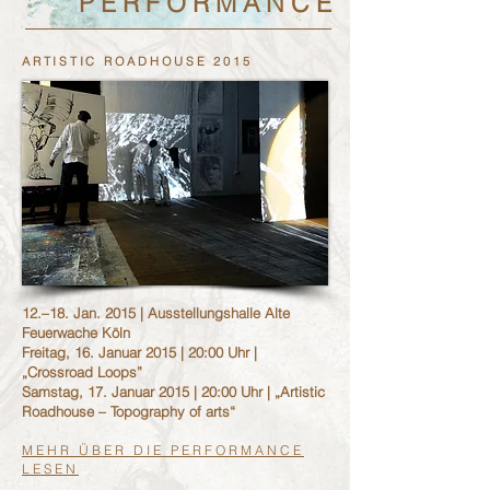
P E R F O R M A N C E
ARTISTIC ROADHOUSE 2015
12.–18. Jan. 2015 | Ausstellungshalle Alte
Feuerwache Köln
Freitag, 16. Januar 2015 | 20:00 Uhr |
„Crossroad Loops”
Samstag, 17. Januar 2015 | 20:00 Uhr | „Artistic
Roadhouse – Topography of arts“
MEHR ÜBER DIE PERFORMANCE
LESEN