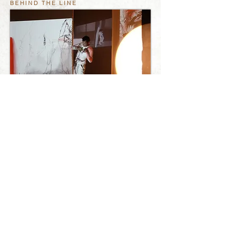
BEHIND THE LINE
Die Zeichnung mit organischen Strukturen, die
auch als Hieroglyphen gesehen werden können
sowie die Musikalische Performance (Live-
Musik mit Halbplayback, Gesang, Text und
Bewegung) stehen, auch durch die Projektion
auf den Performer, unmittelbar in Verbindung.
MEHR ÜBER DIE PERFORMANCE
LESEN