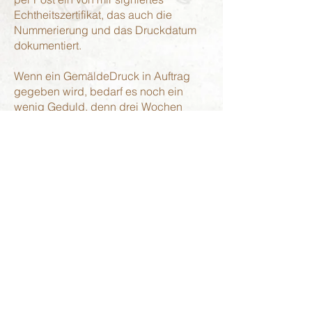
Echtheitszertifikat, das auch die
Nummerierung und das Druckdatum
dokumentiert.
Wenn ein GemäldeDruck in Auftrag
gegeben wird, bedarf es noch ein
wenig Geduld, denn drei Wochen
kann es bis zur Auslieferung dauern.
Das heißt, drei Wochen freuen auf
einen wertigen GemäldeDruck, an
dessen Original ich Monate lang
gearbeitet habe. Die besagten
Originale können natürlich nach wie
vor bei mir erworben werden.
Alle weiteren wichtigen Informationen
finden Interessierte im
Shop:
SHOP.CLAUSKNOBEL.C
OM