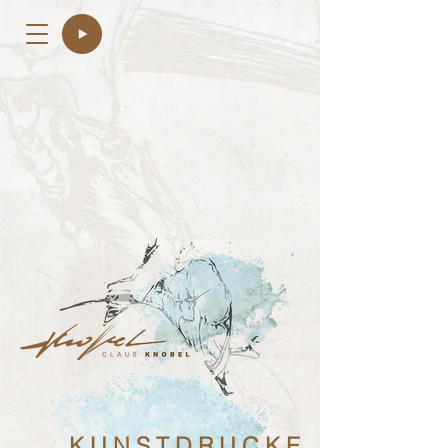
K U N S T D R U C K E